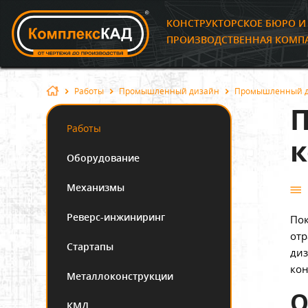
КОНСТРУКТОРСКОЕ БЮРО 
ПРОИЗВОДСТВЕННАЯ КОМП
Работы
Промышленный дизайн
Промышленный д
Работы
к
Оборудование
Механизмы
Реверс-инжиниринг
Пок
отр
Стартапы
диз
кон
Металлоконструкции
О
КМД