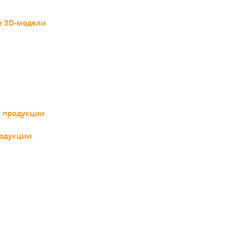
е 3D-модели
я продукции
родукции