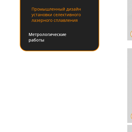
Промышленный дизайн
установки селективного
лазерного сплавления
Метрологические
работы