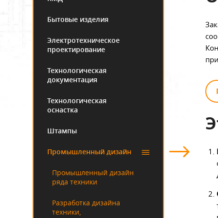
Бытовые изделия
Зак
соо
Электротехническое
Кон
проектирование
при
Технологическая
документация
Технологическая
оснастка
Э
Штампы
Промышленный дизайн
Промышленный дизайн
ряда техники
Разработка дизайна
техники,