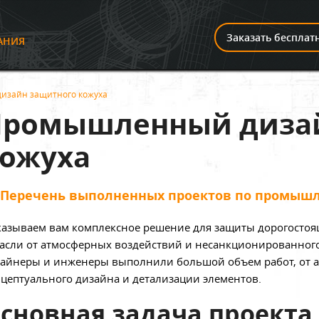
И
Заказать бесплат
АНИЯ
изайн защитного кожуха
Промышленный дизай
ожуха
Перечень выполненных проектов по промыш
азываем вам комплексное решение для защиты дорогостоя
асли от атмосферных воздействий и несанкционированно
айнеры и инженеры выполнили большой объем работ, от а
цептуального дизайна и детализации элементов.
сновная задача проекта