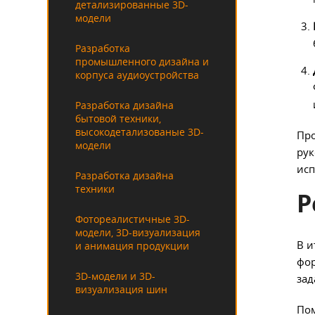
детализированные 3D-
модели
Разработка
промышленного дизайна и
корпуса аудиоустройства
Разработка дизайна
бытовой техники,
высокодетализованые 3D-
Про
модели
рук
исп
Разработка дизайна
техники
Р
Фотореалистичные 3D-
модели, 3D-визуализация
В и
и анимация продукции
фор
3D-модели и 3D-
зад
визуализация шин
Пом