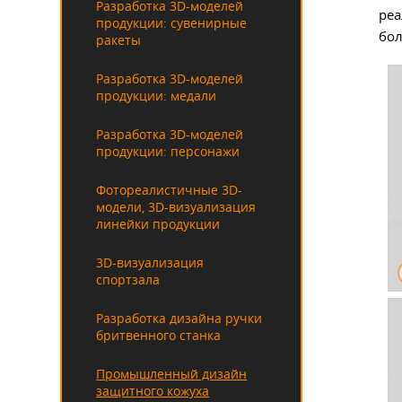
Разработка 3D-моделей
реа
продукции: сувенирные
бол
ракеты
Разработка 3D-моделей
продукции: медали
Разработка 3D-моделей
продукции: персонажи
Фотореалистичные 3D-
модели, 3D-визуализация
линейки продукции
3D-визуализация
спортзала
Разработка дизайна ручки
бритвенного станка
Промышленный дизайн
защитного кожуха