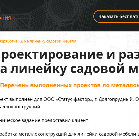
И
Заказать бесплат
АНИЯ
азработка КД на линейку садовой мебели
роектирование и ра
а линейку садовой 
Перечень выполненных проектов по металло
ект выполнен для ООО «Статус-фактор», г. Долгопрудный. 
аллоконструкций.
ническое задание предоставил клиент.
работка металлоконструкций для линейки садовой мебели 