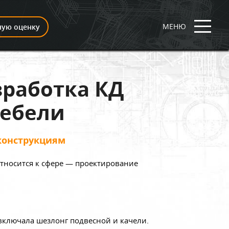
МЕНЮ
ную оценку
зработка КД
мебели
конструкциям
Относится к сфере — проектирование
включала шезлонг подвесной и качели.