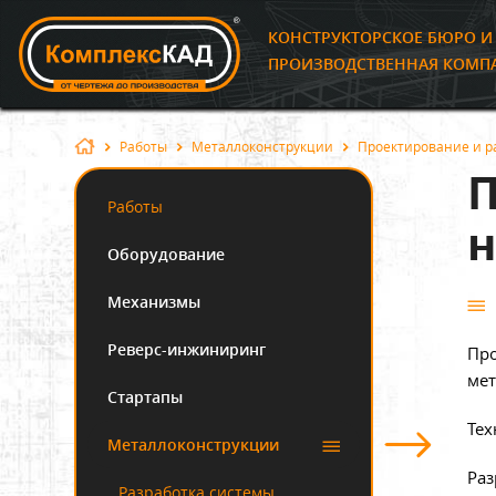
КОНСТРУКТОРСКОЕ БЮРО 
ПРОИЗВОДСТВЕННАЯ КОМП
Работы
Металлоконструкции
Проектирование и р
П
Работы
н
Оборудование
Механизмы
Реверс-инжиниринг
Про
мет
Стартапы
Тех
Металлоконструкции
Раз
Разработка системы