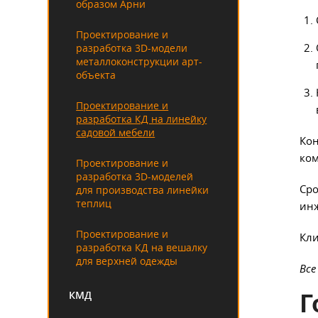
образом Арни
Проектирование и
разработка 3D-модели
металлоконструкции арт-
объекта
Проектирование и
разработка КД на линейку
садовой мебели
Кон
ком
Проектирование и
разработка 3D-моделей
Сро
для производства линейки
теплиц
ин
Проектирование и
Кл
разработка КД на вешалку
для верхней одежды
Все
Г
КМД