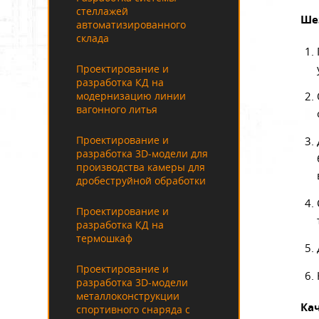
стеллажей
Ше
автоматизированного
склада
Проектирование и
разработка КД на
модернизацию линии
вагонного литья
Проектирование и
разработка 3D-модели для
производства камеры для
дробеструйной обработки
Проектирование и
разработка КД на
термошкаф
Проектирование и
разработка 3D-модели
металлоконструкции
Ка
спортивного снаряда с