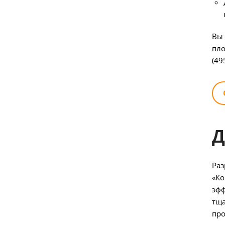
Вы 
пло
(49
Д
Раз
«Ко
эфф
тща
про