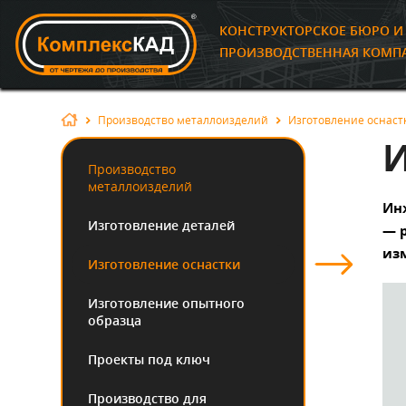
КОНСТРУКТОРСКОЕ БЮРО 
ПРОИЗВОДСТВЕННАЯ КОМП
Производство металлоизделий
Изготовление оснаст
И
Производство
металлоизделий
Ин
Изготовление деталей
— 
из
Изготовление оснастки
Изготовление опытного
образца
Проекты под ключ
Производство для