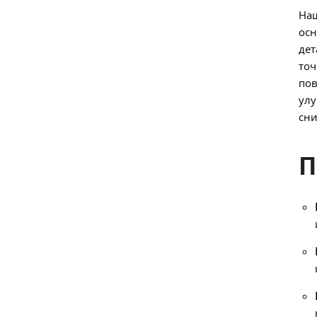
Наш
осн
дет
точ
пов
улу
сни
П