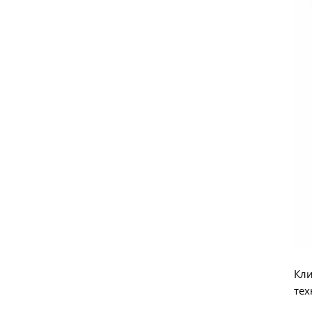
Кли
тех