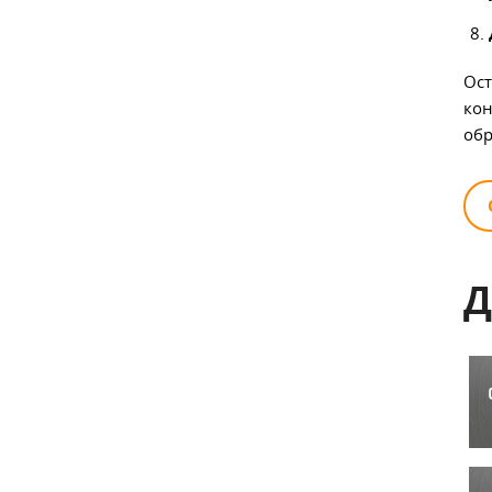
Ост
кон
обр
Д