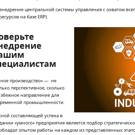
внедрение центральной системы управления с охватом все
ресурсов на базе ERP).
оверьте
недрение
ашим
пециалистам
ное производство» — не
лько перспективное, сколько
збежное направление для
временной промышленности.
ной составляющей успеха в
дании «умного» предприятия является подбор стратегическо
обладал опытом работы на каждом из представленных этапо