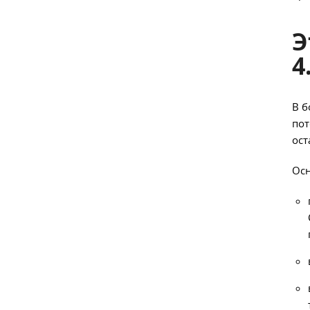
Э
4
В б
пот
ост
Осн