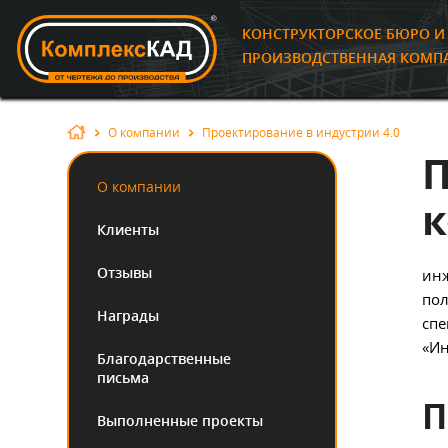
КОНСТРУКТОРСКОЕ БЮРО 
ПРОИЗВОДСТВЕННАЯ КОМП
О компании
Проектирование в индустрии 4.0
П
О компании
к
Клиенты
Отзывы
инж
пол
Награды
спе
«Ин
Благодарственные
письма
П
Выполненные проекты