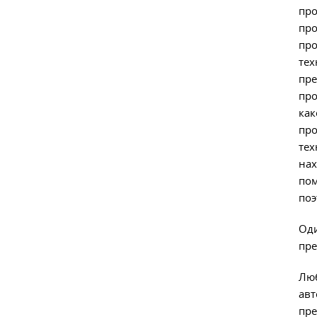
про
про
про
тех
пре
про
как
про
тех
нах
пом
поэ
Оди
пре
Люб
авт
пре