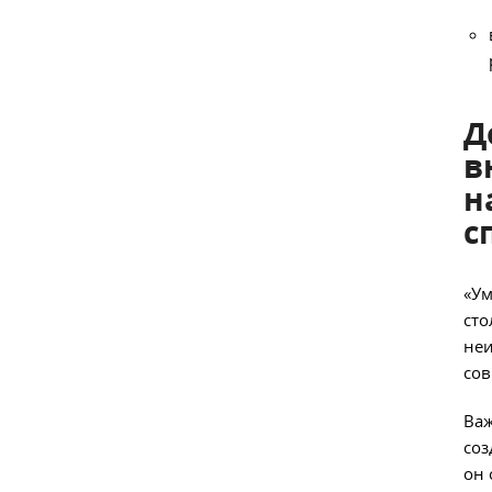
Д
в
н
с
«Ум
сто
неи
со
Важ
соз
он 