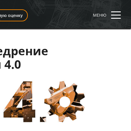
МЕНЮ
ную оценку
едрение
 4.0