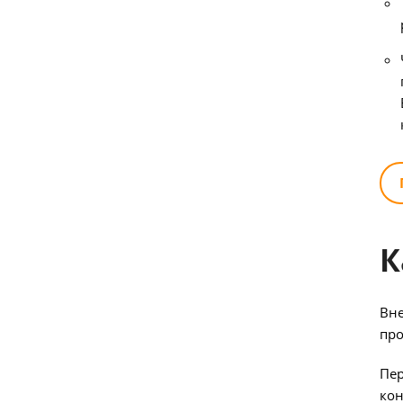
К
Вне
про
Пер
кон