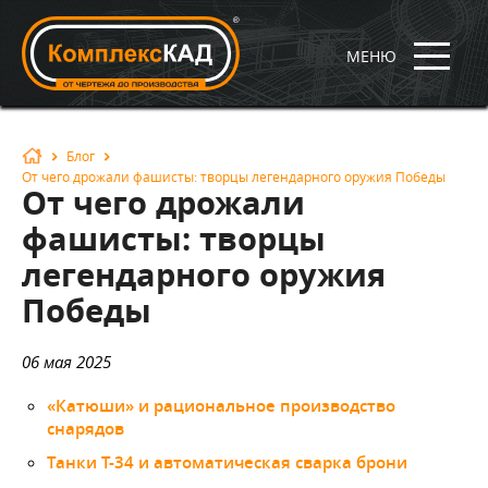
МЕНЮ
Блог
От чего дрожали фашисты: творцы легендарного оружия Победы
От чего дрожали
фашисты: творцы
легендарного оружия
Победы
06 мая 2025
«Катюши» и рациональное производство
снарядов
Танки Т-34 и автоматическая сварка брони