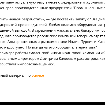
нимаем актуальную тему вместе с федеральным журналом 
женеров производственных предприятий "Промышленные с
пить нельзя разработать», — где поставить запятую? Эта ди
дприятий-производителей. Любая поломка оборудования г
щенной выгодой. В стремлении максимально быстро импор
адного производства российские компании теперь смотрят
ток. Альтернативными рынками стали Индия, Турция и Кита
ло недоступно. Но всегда ли это хорошая альтернатива?
примере работы смоленской инжиниринговой компании «Ком
еральным директором Дмитрием Калеевым рассмотрим, как
собствует импортозамещению".
лный материал по
ссылке