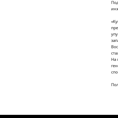
Под
ин
«Ку
пре
упу
зап
Вос
ста
На 
ген
спо
По