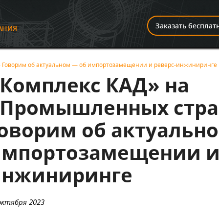
И
Заказать бесплат
АНИЯ
!»‎ Говорим об актуальном — об импортозамещении и реверс-инжиниринге
‎Комплекс КАД»‎ на
‎Промышленных стран
оворим об актуальн
мпортозамещении и 
инжиниринге
октября 2023