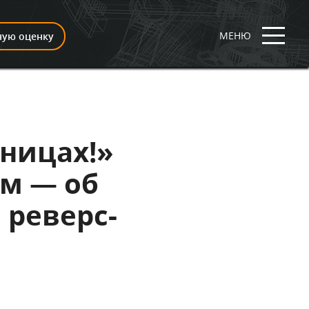
МЕНЮ
ную оценку
ицах!»‎
ом — об
реверс-