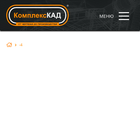
МЕНЮ
-4